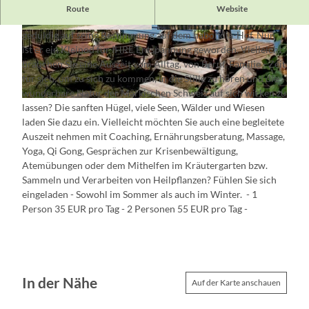
Auszeit im Blauen Wagen - Wenn man mal die Welt anhalten
Route
Website
will.... Viele Jahre wartete dieser ehemalige Bauwagen
geduldig auf seine Bestimmung auf dem habondia-Hof. Nun
H
B
ist er ein Kleinod für IHRE Entspannung geworden. Vielleicht
a
l
brauchen Sie eine Auszeit vom Alltag, von Beruf, Familie - Zeit
b
a
für sich, um zu sich zu kommen, in die Stille zu hören und die
o
u
wunderbare Natur der Märkischen Schweiz auf sich wirken zu
n
e
B
lassen? Die sanften Hügel, viele Seen, Wälder und Wiesen
d
r
l
laden Sie dazu ein. Vielleicht möchten Sie auch eine begleitete
i
W
a
Auszeit nehmen mit Coaching, Ernährungsberatung, Massage,
a
a
u
Yoga, Qi Gong, Gesprächen zur Krisenbewältigung,
g
e
Atemübungen oder dem Mithelfen im Kräutergarten bzw.
e
r
Sammeln und Verarbeiten von Heilpflanzen? Fühlen Sie sich
n
W
eingeladen - Sowohl im Sommer als auch im Winter. - 1
_
a
Person 35 EUR pro Tag - 2 Personen 55 EUR pro Tag -
K
g
a
e
t
n
z
e
In der Nähe
Auf der Karte anschauen