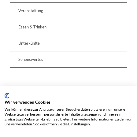
Veranstaltung
Essen & Trinken
Unterkünfte
Sehenswertes
Kontaktdaten
Wir verwenden Cookies
Münchehofer Straße 9
Wir können diese zur Analyse unserer Besucherdaten platzieren, um unsere
15374
Müncheberg
Webseite zu verbessern, personalisierte Inhalte anzuzeigen und Ihnen ein
Website
großartiges Webseiten-Erlebnis zu bieten. Für weitere Informationen zu den von
uns verwendeten Cookies öffnen Sie die Einstellungen.
Anreise mit dem Auto