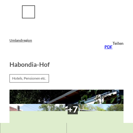
Z
u
m
I
n
h
a
Umlandregion
Teilen
l
PDF
t
Habondia-Hof
Hotels, Pensionen etc.