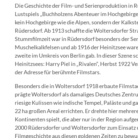
Die Geschichte der Film- und Serienproduktion in 
Lustspiels „Buchholzens Abenteuer im Hochgebirge
kein Hochgebirge wie die Alpen, sondern der Kalkst
Rüdersdorf. Ab 1913 schaffte die Woltersdorfer Str
Stummfilmzeit war in Rüdersdorf besonders der Sen
Muschelkalkfelsen und ab 1916 der Heinitzsee waren
zweite im Umkreis von Berlin gab. In dieser Szene 
Heinitzsees: Harry Piel in „Rivalen“, Herbst 1922 
der Adresse für berühmte Filmstars.
Besonders die in Woltersdorf 1918 erbaute Filmst
prägte Woltersdorf als damaliges Deutsches Zentru
riesige Kulissen wie indische Tempel, Paläste und ga
22 ha großen Areal errichten. Er drehte hier mehre
Kontinenten spielt, die aber nur in der Region au
2000 Rüdersdorfer und Woltersdorfer zum Einsatz un
Filmgeschichte aus diesen goldenen Zeiten zu bewu