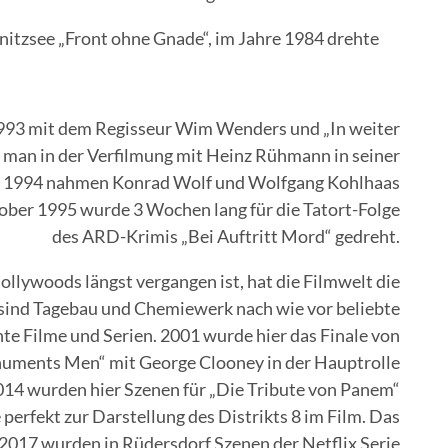
itzsee „Front ohne Gnade“, im Jahre 1984 drehte
993 mit dem Regisseur Wim Wenders und „In weiter
t man in der Verfilmung mit Heinz Rühmann in seiner
k. 1994 nahmen Konrad Wolf und Wolfgang Kohlhaas
tober 1995 wurde 3 Wochen lang für die Tatort-Folge
des ARD-Krimis „Bei Auftritt Mord“ gedreht.
llywoods längst vergangen ist, hat die Filmwelt die
 sind Tagebau und Chemiewerk nach wie vor beliebte
nte Filme und Serien. 2001 wurde hier das Finale von
onuments Men“ mit George Clooney in der Hauptrolle
014 wurden hier Szenen für „Die Tribute von Panem“
perfekt zur Darstellung des Distrikts 8 im Film. Das
. 2017 wurden in Rüdersdorf Szenen der Netflix Serie