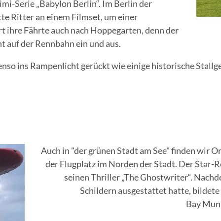
mi-Serie „Babylon Berlin“. Im Berlin der
e Ritter an einem Filmset, um einer
t ihre Fährte auch nach Hoppegarten, denn der
ht auf der Rennbahn ein und aus.
nso ins Rampenlicht gerückt wie einige historische Stallg
Auch in "der grünen Stadt am See" finden wir Or
der Flugplatz im Norden der Stadt. Der Star-
seinen Thriller „The Ghostwriter“. Nac
Schildern ausgestattet hatte, bildete
Bay Muni