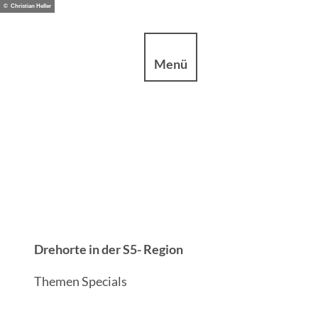
Z
© Christian Heller
u
sum
Datenschutz
m
Shop
Suche
Menü
I
n
h
a
l
t
Drehorte in der S5- Region
Themen Specials