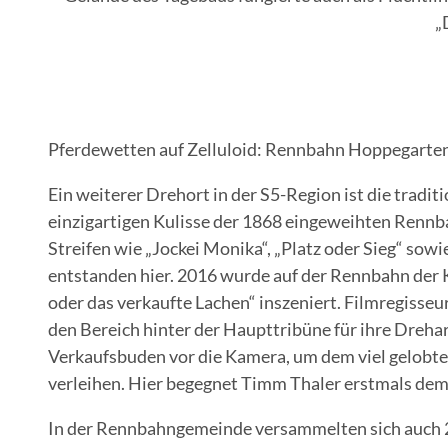
„
Pferdewetten auf Zelluloid: Rennbahn Hoppegarte
Ein weiterer Drehort in der S5-Region ist die trad
einzigartigen Kulisse der 1868 eingeweihten Rennb
Streifen wie „Jockei Monika“, „Platz oder Sieg“ sow
entstanden hier. 2016 wurde auf der Rennbahn der 
oder das verkaufte Lachen“ inszeniert. Filmregisse
den Bereich hinter der Haupttribüne für ihre Drehar
Verkaufsbuden vor die Kamera, um dem viel gelobten
verleihen. Hier begegnet Timm Thaler erstmals dem
In der Rennbahngemeinde versammelten sich auch 