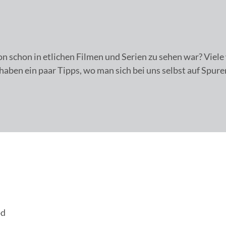
on schon in etlichen Filmen und Serien zu sehen war? Vie
aben ein paar Tipps, wo man sich bei uns selbst auf Spur
od