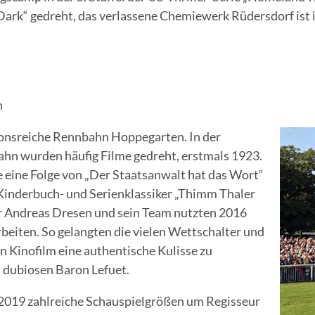
Dark“ gedreht, das verlassene Chemiewerk Rüdersdorf ist i
n
itionsreiche Rennbahn Hoppegarten. In der
ahn wurden häufig Filme gedreht, erstmals 1923.
ie eine Folge von „Der Staatsanwalt hat das Wort“
Kinderbuch- und Serienklassiker „Thimm Thaler
ur Andreas Dresen und sein Team nutzten 2016
beiten. So gelangten die vielen Wettschalter und
 Kinofilm eine authentische Kulisse zu
 dubiosen Baron Lefuet.
2019 zahlreiche Schauspielgrößen um Regisseur