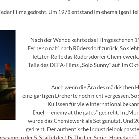
ieder Filme gedreht. Um 1978 entstand im ehemaligen Hein
Nach der Wende kehrte das Filmgeschehen 1
Ferne so nah“ nach Rüdersdorf zurück. So sieh
letzten Rolle das Rüdersdorfer Chemiewer
Teile des DEFA-Films „Solo Sunny“ auf. Im Ok
Auch wenn die Ära des märkischen Ho
einzigartigen Drehorte noch nicht vergessen. So
Kulissen für viele international bekan
„Duell – enemy at the gates“ gedreht. In „M
wurde das Chemiewerk als Set genutzt. Und 2
gedreht. Der authentische Industrielook passte 
gscamp in der 5. Staffel der US-Thriller-Serie „Homeland“