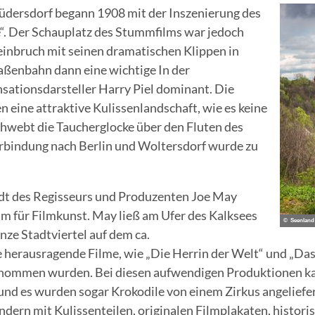
Rüdersdorf begann 1908 mit der Inszenierung des
“. Der Schauplatz des Stummfilms war jedoch
einbruch mit seinen dramatischen Klippen in
aßenbahn dann eine wichtige In der
sationsdarsteller Harry Piel dominant. Die
 eine attraktive Kulissenlandschaft, wie es keine
schwebt die Taucherglocke über den Fluten des
Verbindung nach Berlin und Woltersdorf wurde zu
adt des Regisseurs und Produzenten Joe May
m für Filmkunst. May ließ am Ufer des Kalksees
© Seenland 
nze Stadtviertel auf dem ca.
re herausragende Filme, wie „Die Herrin der Welt“ und „D
fgenommen wurden. Bei diesen aufwendigen Produktionen k
d es wurden sogar Krokodile von einem Zirkus angeliefert.
ndern mit Kulissenteilen, originalen Filmplakaten, hist