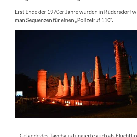
Erst Ende der 1970er Jahre wurden in Rüdersdorf w
man Sequenzen für einen „Polizeiruf 110“.
Gelände des Tagebaus fungierte auch als Flüchtlin