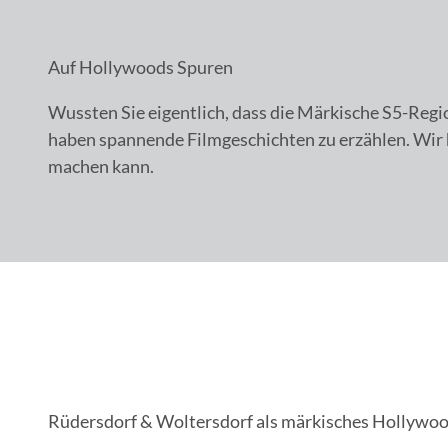
Auf Hollywoods Spuren
Wussten Sie eigentlich, dass die Märkische S5-Regi
haben spannende Filmgeschichten zu erzählen. Wir h
machen kann.
Rüdersdorf & Woltersdorf als märkisches Hollywo