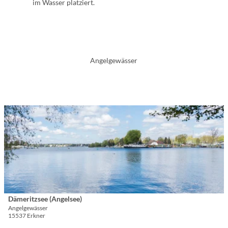
im Wasser platziert.
Angelgewässer
D
e
t
a
i
l
s
e
i
Dämeritzsee (Angelsee)
© TMB Fotoarchiv/Steffen Lehmann
t
Angelgewässer
15537 Erkner
e