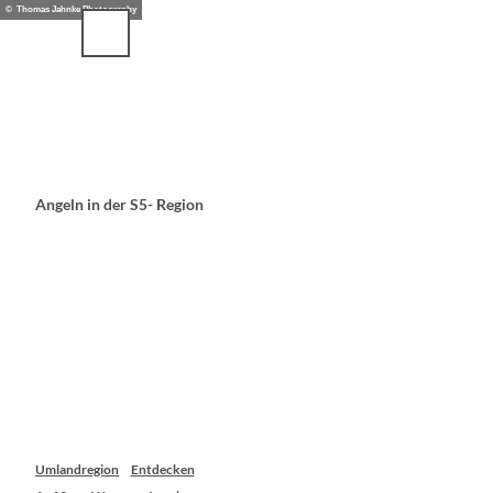
Z
© Thomas Jahnke Photography
u
m
I
n
h
a
l
t
Angeln in der S5- Region
Umlandregion
Entdecken