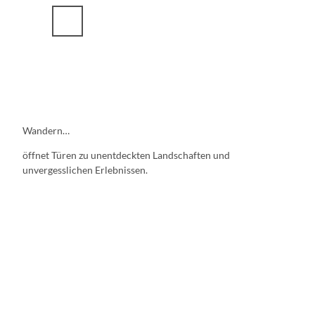
Z
u
m
I
n
h
a
l
t
Wandern…
öffnet Türen zu unentdeckten Landschaften und
unvergesslichen Erlebnissen.