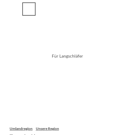
Z
u
m
I
n
h
a
l
t
Für Langschläfer
Umlandregion
Unsere Region