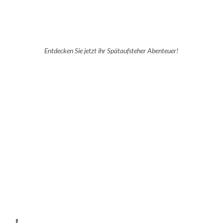
Entdecken Sie jetzt ihr Spätaufsteher Abenteuer!
D
u
S
r
t
c
r
h
a
d