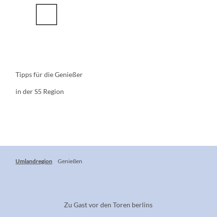
Z
u
m
I
n
h
a
Tipps für die Genießer
l
t
in der S5 Region
Umlandregion
Genießen
Zu Gast vor den Toren berlins