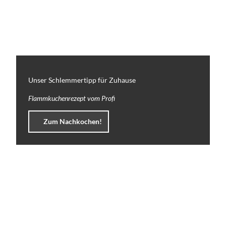
,
C
a
f
é
s
&
B
Unser Schlemmertipp für Zuhause
a
r
Flammkuchenrezept vom Profi
s
Zum Nachkochen!