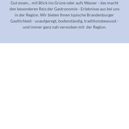
Gut essen… mit Blick ins Grüne oder aufs Wasser - das macht
den besonderen Reiz der Gastronomie - Erlebnisse aus bei uns
in der Region. Wir bieten Ihnen typische Brandenburger
Gastlichkeit - unaufgeregt, bodenständig, traditionsbewusst -
und immer ganz nah verwoben mit der Region.
R
e
s
t
a
u
r
a
n
t
s