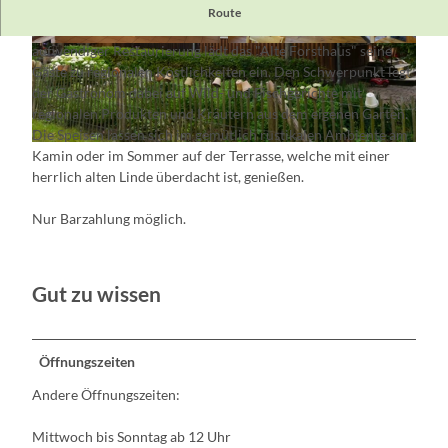
Das "Wickelstakenhaus" ist mit seiner Ersterwähnung im Jahr
Route
1527 das älteste Gasthaus der Märkischen Schweiz. Nach
aufwendiger Restaurierung lädt das "Alte Forsthaus" seine
© Altes Forsthaus Waldsieversdorf
© Altes Forsthaus Waldsieversdorf
Gäste zu regionalen Köstlichkeiten ein. Den Schwerpunkt legt
der Gastronom dabei auf Wild- und Fischgerichte mit
regionalen Produkten und Kräutern aus dem eigenen Garten.
Die Speisen lassen sich im gemütlich rustikalen Ambiente am
© Altes Forsthaus Waldsieversdorf
Kamin oder im Sommer auf der Terrasse, welche mit einer
herrlich alten Linde überdacht ist, genießen.
Nur Barzahlung möglich.
Gut zu wissen
Öffnungszeiten
Andere Öffnungszeiten:
Mittwoch bis Sonntag ab 12 Uhr