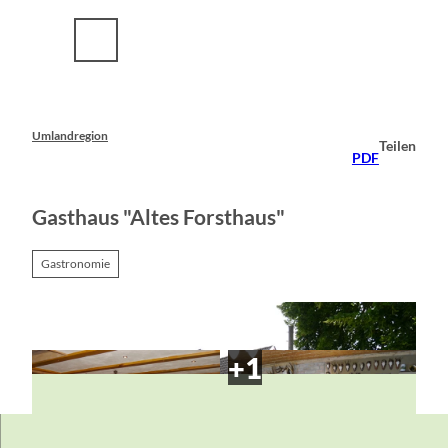
Z
u
m
I
n
h
a
Umlandregion
Teilen
l
PDF
t
Gasthaus "Altes Forsthaus"
Gastronomie