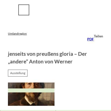
Z
u
m
I
n
h
a
Umlandregion
Teilen
l
PDF
t
jenseits von preußens gloria – Der
„andere“ Anton von Werner
Ausstellung
© Tim S. Müller, Museum Viadrina |
CC-BY