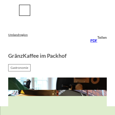
Z
u
m
I
n
h
a
Umlandregion
Teilen
l
PDF
t
GränzKaffee im Packhof
Gastronomie