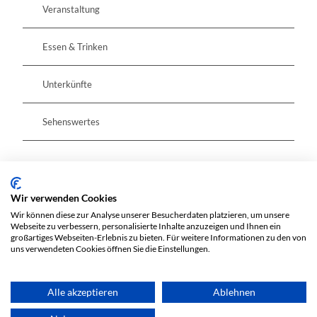
Veranstaltung
Essen & Trinken
Unterkünfte
Sehenswertes
Pächter/Betreiber
Wir verwenden Cookies
Wir können diese zur Analyse unserer Besucherdaten platzieren, um unsere
Carl-Philipp-Emanuel-Bach-Straße 11a
Webseite zu verbessern, personalisierte Inhalte anzuzeigen und Ihnen ein
großartiges Webseiten-Erlebnis zu bieten. Für weitere Informationen zu den von
15320
Frankfurt (Oder)
uns verwendeten Cookies öffnen Sie die Einstellungen.
Anreise mit dem Auto
Anreise mit öffentlichen Verkehrsmitteln
Alle akzeptieren
Ablehnen