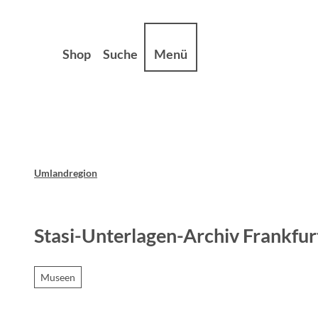
Z
sum
Datenschutz
u
m
Shop
Suche
Menü
I
n
h
a
l
t
Umlandregion
Stasi-Unterlagen-Archiv Frankfur
Museen