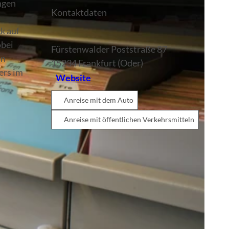
ngen
Kontaktdaten
k auf
obei
Fürstenwalder Poststraße 87
on
15234
Frankfurt (Oder)
ers im
Website
Anreise mit dem Auto
Anreise mit öffentlichen Verkehrsmitteln