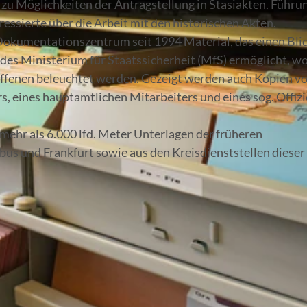
 zu Möglichkeiten der Antragstellung in Stasiakten. Führu
essierte über die Arbeit mit den historischen Akten.
 Dokumentationszentrum seit 1994 Material, das einen Blic
 des Ministerium für Staatssicherheit (MfS) ermöglicht, w
offenen beleuchtet werden. Gezeigt werden auch Kopien v
rs, eines hauptamtlichen Mitarbeiters und eines sog. Offizi
mehr als 6.000 lfd. Meter Unterlagen der früheren
bus und Frankfurt sowie aus den Kreisdienststellen dieser