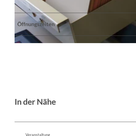
© Andrea Woitschack, Lizenz: Bundesarchiv Stasi-Unterlagen-Archiv Frankfurt (Oder)
Öffnungszeiten
© Andrea Woitschack, Lizenz: Bundesarchiv Stasi-Unterlagen-Archiv Frankfurt (Oder)
In der Nähe
Veranstaltung