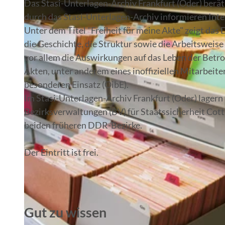
Das Stasi-Unterlagen-Archiv Frankfurt (Oder) berät
durch das Stasi-Unterlagen-Archiv informieren Inter
Unter dem Titel "Freiheit für meine Akte" zeigt das
die Geschichte, die Struktur sowie die Arbeitsweise
vor allem die Auswirkungen auf das Leben der Betr
Akten, unter anderem eines inoffiziellen Mitarbeite
besonderen Einsatz (OibE).
Im Stasi-Unterlagen-Archiv Frankfurt (Oder) lagern 
Bezirksverwaltungen (BV) für Staatssicherheit Cott
beiden früheren DDR-Bezirke.
Der Eintritt ist frei.
Gut zu wissen