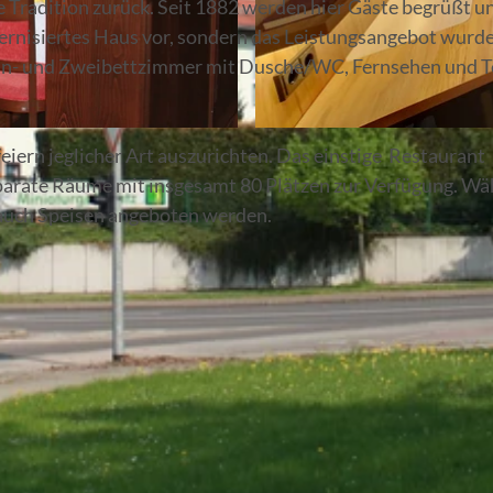
 Tradition zurück. Seit 1882 werden hier Gäste begrüßt u
dernisiertes Haus vor, sondern das Leistungsangebot wurd
 Ein- und Zweibettzimmer mit Dusche/WC, Fernsehen und T
© Hendrik Schuster
eiern jeglicher Art auszurichten. Das einstige Restaurant
separate Räume mit insgesamt 80 Plätzen zur Verfügung. W
 auch Speisen angeboten werden.