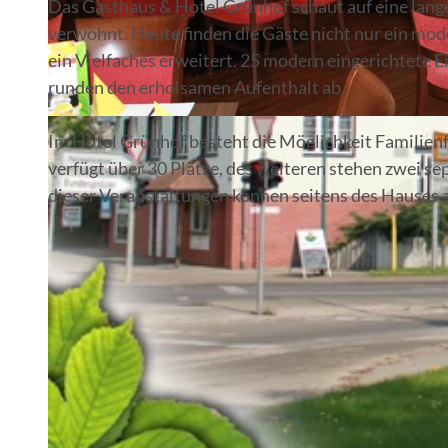
Das Gasthaus & Hotel Grünhof schaut auf eine lange
verwöhnt. Heute finden die Gäste nicht nur ein mo
ein Vielfaches erweitert. 25 modern eingerichtete
runden den erholsamen Aufenthalt ab.
© Jörn Winter
Im Hotel Grünhof besteht die Möglichkeit Familienf
verfügt über 30 Plätze, des weiteren stehen zwei 
dieser Veranstaltungen können seitens des Hauses