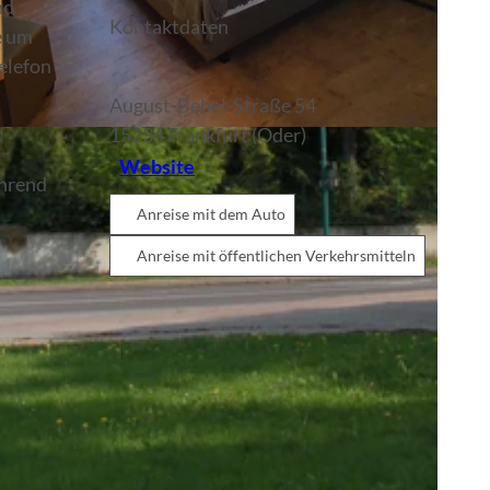
nd
Kontaktdaten
e um
elefon
August-Bebel-Straße 54
15234
Frankfurt (Oder)
Website
ährend
Anreise mit dem Auto
Anreise mit öffentlichen Verkehrsmitteln