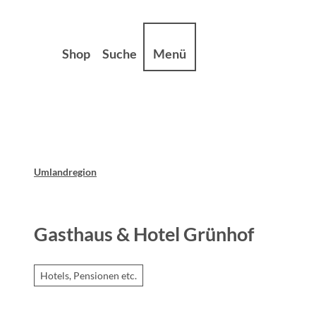
Z
sum
Datenschutz
u
m
Shop
Suche
Menü
I
n
h
a
l
t
Umlandregion
Gasthaus & Hotel Grünhof
Hotels, Pensionen etc.