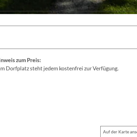
ü
r
L
u
d
w
i
g
nweis zum Preis:
L
am Dorfplatz steht jedem kostenfrei zur Verfügung.
e
i
c
h
h
a
r
Auf der Karte an
d