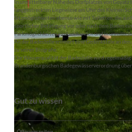
In unmittelbarer Nähe des Dorfplatzes von Goyatz b
langgestreckten Liegewiese am Ufer des Kleinen Schi
Sitzmöglichkeiten ebenso wie mit Toiletten, die auc
sportlicher Betätigung vor oder nach dem Baden ein
Parkmöglichkeiten sind vorhanden und in unmittelb
© TEG
An der Badestelle erinnert eine Gedenkstele an den 
zu seiner Biografie.
Die Wasserqualität der Badestelle wird regelmäßi
Brandenburgischen Badegewässerverordnung überwa
Gut zu wissen
Öffnungszeiten