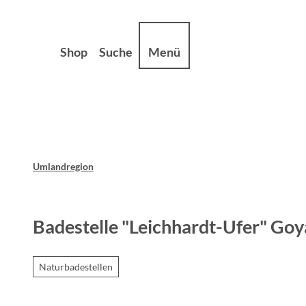
Z
sum
Datenschutz
u
m
Shop
Suche
Menü
I
n
h
a
l
t
Umlandregion
Badestelle "Leichhardt-Ufer" Goy
Naturbadestellen