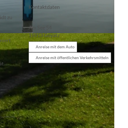
Kontaktdaten
ädt zu
Am See 54
15913
Goyatz
miert
Anreise mit dem Auto
Anreise mit öffentlichen Verkehrsmitteln
ät.