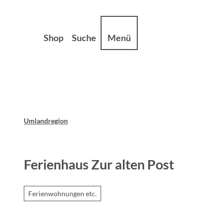
Z
sum
Datenschutz
u
m
Shop
Suche
Menü
I
n
h
a
l
t
Umlandregion
Ferienhaus Zur alten Post
Ferienwohnungen etc.