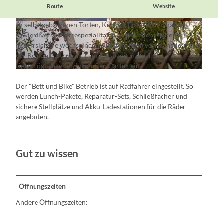
Das Café Tilia ist "Omas gute Stube" und Radlerpoint direkt
Route
Website
am Europaradweg R1/D3 Route. Im Café gibt es eine Auswahl
an selbstgebackenen Torten, Kuchen, Eis und Herzhaftem
© Andreas Jautze
© Bernd Holtmann
sowie diverse Kaffeespezialitäten zu genießen. Nebenbei
lassen sich die wechselnden Ausstellungen von Künstlern aus
der Region bestaunen. Zum Entspannen laden die
Liegemöglichkeiten im großen Garten ein.
© Cafe Tilia
Der "Bett und Bike" Betrieb ist auf Radfahrer eingestellt. So
werden Lunch-Pakete, Reparatur-Sets, Schließfächer und
sichere Stellplätze und Akku-Ladestationen für die Räder
angeboten.
Gut zu wissen
Öffnungszeiten
Andere Öffnungszeiten: