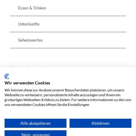
Essen & Trinken
Unterkünfte
Sehenswertes
Veranstaltungsort
Schloss Kossenblatt
Wir verwenden Cookies
Lindenstraße 37
Wir können diese zur Analyse unserer Besucherdaten platzieren, um unsere
15848
Tauche
Webseite zu verbessern, personalisierte Inhalte anzuzeigen und Ihnen ein
besuch@schloss-kossenblatt.de
großartiges Webseiten-Erlebnis zu bieten. Für weitere Informationen zu den von
uns verwendeten Cookies öffnen Sie die Einstellungen.
Anreise mit dem Auto
Anreise mit öffentlichen Verkehrsmitteln
Alle akzeptieren
Ablehnen
Nein, anpassen