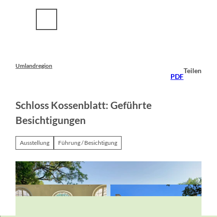
Z
u
m
I
n
h
a
Umlandregion
Teilen
l
PDF
t
Schloss Kossenblatt: Geführte
Besichtigungen
Ausstellung
Führung / Besichtigung