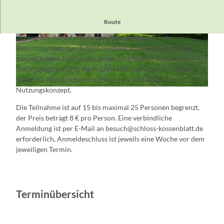
Route
Schloss und Park Kossenblatt sind wieder für Besucher
zugänglich: Ab sofort werden regelmäßig geführte
© SKO Projekt GmbH 2025, SKO Projekt GmbH
© SKO Projekt GmbH 2025, SKO Projekt GmbH
2025
2025
Besichtigungen durch das Ensemble angeboten. Die rund
zweistündigen Führungen geben Einblicke in die Bau- und
Nutzungsgeschichte, die Architektur sowie den aktuellen
Stand der historischen Bauforschung und das geplante
Nutzungskonzept.
© SKO Projekt GmbH 2025, SKO Projekt GmbH 2025
Die Teilnahme ist auf 15 bis maximal 25 Personen begrenzt,
der Preis beträgt 8 € pro Person. Eine verbindliche
Anmeldung ist per E-Mail an besuch@schloss-kossenblatt.de
erforderlich, Anmeldeschluss ist jeweils eine Woche vor dem
jeweiligen Termin.
Terminübersicht