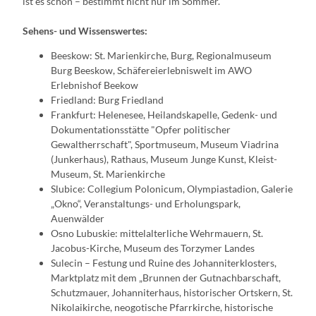
ist es schön – bestimmt nicht nur im Sommer.
Sehens- und Wissenswertes:
Beeskow: St. Marienkirche, Burg, Regionalmuseum
Burg Beeskow, Schäfereierlebniswelt im AWO
Erlebnishof Beekow
Friedland: Burg Friedland
Frankfurt: Helenesee, Heilandskapelle, Gedenk- und
Dokumentationsstätte "Opfer politischer
Gewaltherrschaft", Sportmuseum, Museum Viadrina
(Junkerhaus), Rathaus, Museum Junge Kunst, Kleist-
Museum, St. Marienkirche
Slubice: Collegium Polonicum, Olympiastadion, Galerie
„Okno“, Veranstaltungs- und Erholungspark,
Auenwälder
Osno Lubuskie: mittelalterliche Wehrmauern, St.
Jacobus-Kirche, Museum des Torzymer Landes
Sulecin – Festung und Ruine des Johanniterklosters,
Marktplatz mit dem „Brunnen der Gutnachbarschaft,
Schutzmauer, Johanniterhaus, historischer Ortskern, St.
Nikolaikirche, neogotische Pfarrkirche, historische