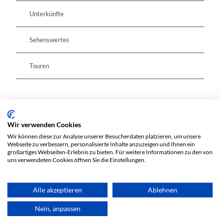
Unterkünfte
Sehenswertes
Touren
Kontaktdaten
Wir verwenden Cookies
Berliner Straße 34
Wir können diese zur Analyse unserer Besucherdaten platzieren, um unsere
15848
Beeskow
Webseite zu verbessern, personalisierte Inhalte anzuzeigen und Ihnen ein
Website
großartiges Webseiten-Erlebnis zu bieten. Für weitere Informationen zu den von
uns verwendeten Cookies öffnen Sie die Einstellungen.
Anreise mit dem Auto
Anreise mit öffentlichen Verkehrsmitteln
Alle akzeptieren
Ablehnen
Nein, anpassen