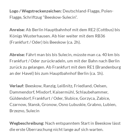
Logo / Wegstreckenzeichen:
Deutschland-Flagge, Polen-
Flagge, Schriftzug "Beeskow-Sulecin".
Anreise:
Ab Berlin Hauptbahnhof mit dem RE2 (Cottbus) bis
Königs Wusterhausen. Ab hier weiter mit dem RB36
(Frankfurt / Oder) bis Beeskow (ca. 2h).
Abreise:
Fährt man bis bis Sulecin, müsste man ca. 40 km bis
Frankfurt / Oder zurückradeln, um mit der Bahn nach Berlin
zurück zu gelangen. Ab Frankfurt mit dem RE1 (Brandenburg
an der Havel) bis zum Hauptbahnhof Berlin (ca. 1h).
Verlauf:
Beeskow, Ranzig, Leißnitz, Friedland, Oelsen,
Dammendorf, Mixdorf, Kaisermühl, Schlaubehammer,
Güldendorf, Frankfurt / Oder, Slubice, Gorzyca, Zabice,
Czarnow, Stansk, Gronow, Osno Lubuskie, Grabno, Lubien,
Brzezno, Sulecin
Wegbeschreibung:
Nach entspanntem Start in Beeskow lässt
die erste Überraschung nicht lange auf sich warten.