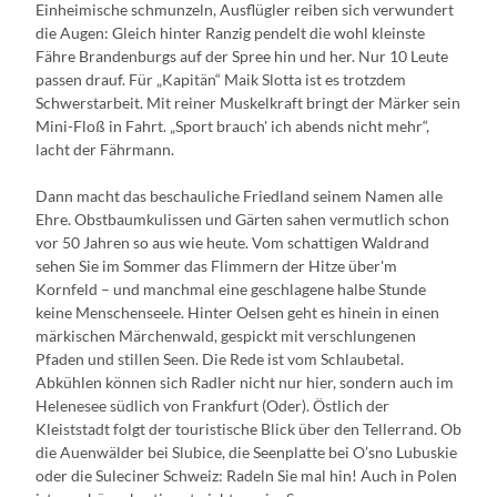
Einheimische schmunzeln, Ausflügler reiben sich verwundert
die Augen: Gleich hinter Ranzig pendelt die wohl kleinste
Fähre Brandenburgs auf der Spree hin und her. Nur 10 Leute
passen drauf. Für „Kapitän“ Maik Slotta ist es trotzdem
Schwerstarbeit. Mit reiner Muskelkraft bringt der Märker sein
Mini-Floß in Fahrt. „Sport brauch' ich abends nicht mehr“,
lacht der Fährmann.
Dann macht das beschauliche Friedland seinem Namen alle
Ehre. Obstbaumkulissen und Gärten sahen vermutlich schon
vor 50 Jahren so aus wie heute. Vom schattigen Waldrand
sehen Sie im Sommer das Flimmern der Hitze über'm
Kornfeld – und manchmal eine geschlagene halbe Stunde
keine Menschenseele. Hinter Oelsen geht es hinein in einen
märkischen Märchenwald, gespickt mit verschlungenen
Pfaden und stillen Seen. Die Rede ist vom Schlaubetal.
Abkühlen können sich Radler nicht nur hier, sondern auch im
Helenesee südlich von Frankfurt (Oder). Östlich der
Kleiststadt folgt der touristische Blick über den Tellerrand. Ob
die Auenwälder bei Slubice, die Seenplatte bei O’sno Lubuskie
oder die Suleciner Schweiz: Radeln Sie mal hin! Auch in Polen