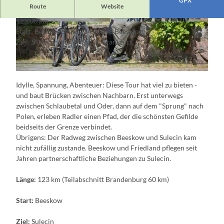
GPX
Route
Website
123,00 km
© Seenland Oder-Spree/Florian Läufer
© Seenland Oder-Spree/Florian Läufer
Start: Berliner Straße 34 15848 Beeskow
Ziel: Slubicer Straße 15232 Frankfurt
© Seenland Oder-Spree/Florian Läufer
Idylle, Spannung, Abenteuer: Diese Tour hat viel zu bieten -
und baut Brücken zwischen Nachbarn. Erst unterwegs
zwischen Schlaubetal und Oder, dann auf dem "Sprung" nach
Polen, erleben Radler einen Pfad, der die schönsten Gefilde
beidseits der Grenze verbindet.
Übrigens: Der Radweg zwischen Beeskow und Sulecin kam
nicht zufällig zustande. Beeskow und Friedland pflegen seit
Jahren partnerschaftliche Beziehungen zu Sulecin.
Länge:
123 km (Teilabschnitt Brandenburg 60 km)
Start:
Beeskow
Ziel:
Sulecin