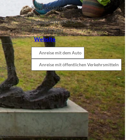
Kontaktdaten
Bahnhofstraße 15
15537
Erkner
Website
Anreise mit dem Auto
Anreise mit öffentlichen Verkehrsmitteln
eblicke
en,
n vier
.
gen,