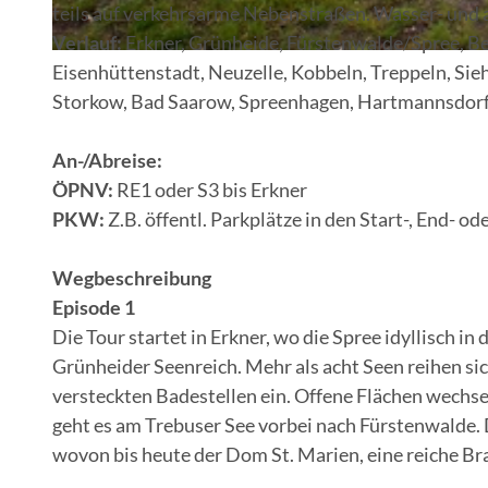
teils auf verkehrsarme Nebenstraßen. Wasser- und 
Verlauf:
Erkner, Grünheide, Fürstenwalde/Spree, Be
© Florian Läufer, Lizenz: Seenland Oder-Spree
Eisenhüttenstadt, Neuzelle, Kobbeln, Treppeln, Si
Storkow, Bad Saarow, Spreenhagen, Hartmannsdorf
An-/Abreise:
ÖPNV:
RE1 oder S3 bis Erkner
PKW:
Z.B. öffentl. Parkplätze in den Start-, End- o
Wegbeschreibung
Episode 1
Die Tour startet in Erkner, wo die Spree idyllisch i
Grünheider Seenreich. Mehr als acht Seen reihen sic
versteckten Badestellen ein. Offene Flächen wechse
geht es am Trebuser See vorbei nach Fürstenwalde.
wovon bis heute der Dom St. Marien, eine reiche Br