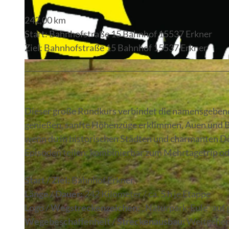
242,00 km
Start: Bahnhofstraße 15 Bahnhof 15537 Erkner
Ziel: Bahnhofstraße 15 Bahnhof 15537 Erkner
© Seenland Oder-Spree e.V.
Dieser große Rundkurs verbindet die namensgebend
genießen, sanfte Höhenzüge erklimmen, Auen und B
wenn du in historischen Städten und charmanten Dörf
Episoden teilen: kombinierbar zum Mehrtagetrip od
Start / Ziel:
Bahnhof Erkner
Länge / Dauer:
242 Kilometer / ca. 5 h je Etappe
Logo / Wegstreckenzeichen:
„Naturpark-Eule“ auf
Wegebeschaffenheit / Streckenausbau:
Weitgehend