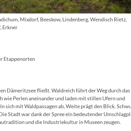
aussichtsreich!
rkenbrück, Müllrose, Brieskow-Finkenheerd, Aurith,
ehdichum, Mixdorf, Beeskow, Lindenberg, Wendisch Rietz,
, Erkner
der Etappenorten
n den Dämeritzsee fließt. Waldreich führt der Weg durch das
h wie Perlen aneinander und laden mit stillen Ufern und
ln sich mit Waldpassagen ab, Weite prägt den Blick. Schw
 Die Stadt war dank der Spree ein bedeutender Umschlagpl
autradition und die Industriekultur in Museen zeugen.