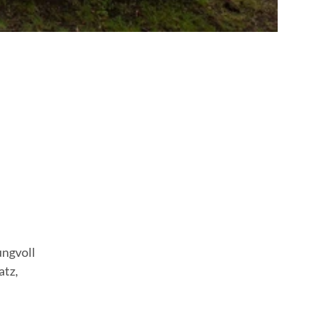
ungvoll
atz,