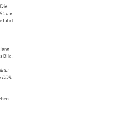
 Die
91 die
e führt
tlang
 Bild,
ektur
er DDR.
iehen