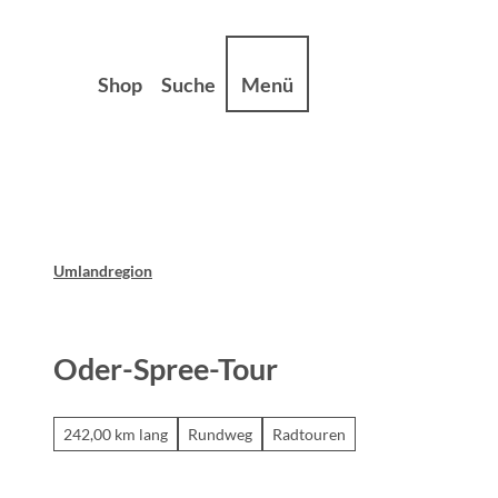
Z
sum
Datenschutz
u
m
Shop
Suche
Menü
I
n
h
a
l
t
Umlandregion
Oder-Spree-Tour
242,00 km lang
Rundweg
Radtouren