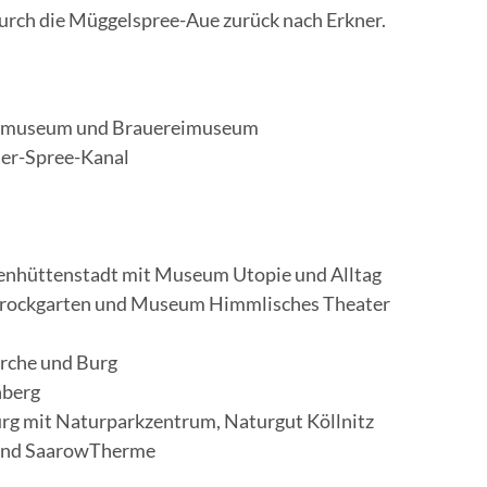
urch die Müggelspree-Aue zurück nach Erkner.
adtmuseum und Brauereimuseum
der-Spree-Kanal
isenhüttenstadt mit Museum Utopie und Alltag
 Barockgarten und Museum Himmlisches Theater
irche und Burg
nberg
rg mit Naturparkzentrum, Naturgut Köllnitz
 und SaarowTherme