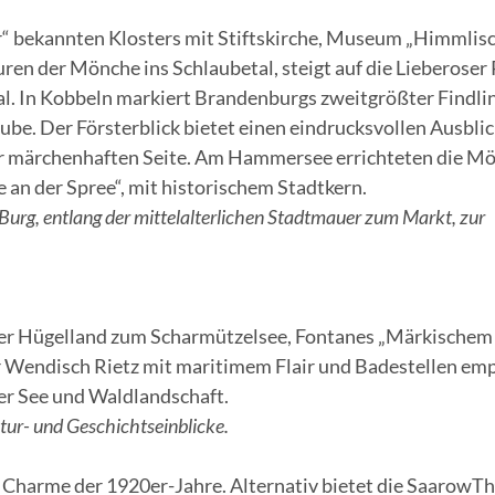
r“ bekannten Klosters mit Stiftskirche, Museum „Himmlis
ren der Mönche ins Schlaubetal, steigt auf die Lieberoser 
Tal. In Kobbeln markiert Brandenburgs zweitgrößter Findli
be. Der Försterblick bietet einen eindrucksvollen Ausblic
ner märchenhaften Seite. Am Hammersee errichteten die M
le an der Spree“, mit historischem Stadtkern.
 Burg, entlang der mittelalterlichen Stadtmauer zum Markt, zur
er Hügelland zum Scharmützelsee, Fontanes „Märkischem
 Wendisch Rietz mit maritimem Flair und Badestellen emp
er See und Waldlandschaft.
ur- und Geschichtseinblicke.
 Charme der 1920er-Jahre. Alternativ bietet die SaarowT