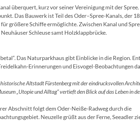
nal überquert, kurz vor seiner Vereinigung mit der Spree.
unkt. Das Bauwerk ist Teil des Oder–Spree-Kanals, der 18
für größere Schiffe ermöglichte. Zwischen Kanal und Spre
 Neuhäuser Schleuse samt Holzklappbrücke.
betal“. Das Naturparkhaus gibt Einblicke in die Region. En
Treidelkahn-Erinnerungen und Eisvogel-Beobachtungen das
historische Altstadt Fürstenberg mit der eindrucksvollen Archit
useum „Utopie und Alltag“ vertieft den Blick auf das Leben in d
gerer Abschnitt folgt dem Oder-Neiße-Radweg durch die
achtungsgebiet. Neuzelle grüßt aus der Ferne, Seeadler z