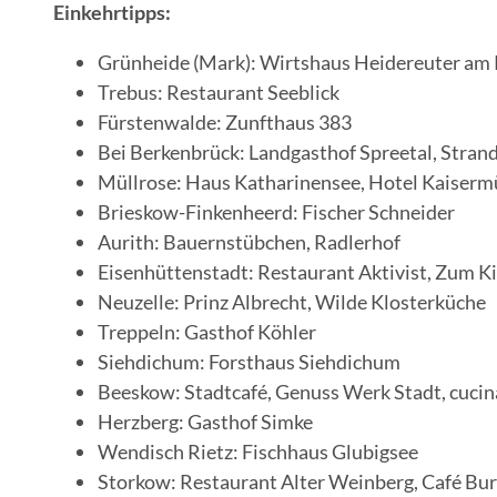
Einkehrtipps:
Grünheide (Mark): Wirtshaus Heidereuter am
Trebus: Restaurant Seeblick
Fürstenwalde: Zunfthaus 383
Bei Berkenbrück: Landgasthof Spreetal, Strand
Müllrose: Haus Katharinensee, Hotel Kaiserm
Brieskow-Finkenheerd: Fischer Schneider
Aurith: Bauernstübchen, Radlerhof
Eisenhüttenstadt: Restaurant Aktivist, Zum Ki
Neuzelle: Prinz Albrecht, Wilde Klosterküche
Treppeln: Gasthof Köhler
Siehdichum: Forsthaus Siehdichum
Beeskow: Stadtcafé, Genuss Werk Stadt, cucin
Herzberg: Gasthof Simke
Wendisch Rietz: Fischhaus Glubigsee
Storkow: Restaurant Alter Weinberg, Café Bu