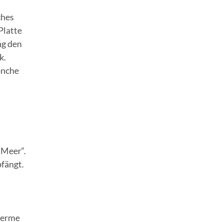
ches
Platte
ng den
k.
önche
 Meer“.
fängt.
herme