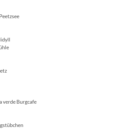
 Peetzsee
idyll
ühle
etz
a verde Burgcafe
rgstübchen