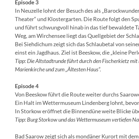
Episode 3
In Neuzelle lohnt der Besuch des als „Barockwunde
Theater“ und Klostergarten. Die Route folgt den Spu
und führt schwungvoll hinab in das tief bewaldete 
Weg, am Wirchensee liegt das Quellgebiet der Schlau
Bei Siehdichum zeigt sich das Schlaubetal von sei
einst ein Jagdhaus. Ziel ist Beeskow, die „kleine Per
Tipp: Die Altstadtrunde führt durch den Fischerkietz mit
Marienkirche und zum „Ältesten Haus“.
Episode 4
Von Beeskow führt die Route weiter durchs Saarow
Ein Halt im Wettermuseum Lindenberg lohnt, bevor
In Storkow eröffnet die Binnendüne weite Blicke üb
Tipp: Burg Storkow und das Wettermuseum vertiefen Nat
Bad Saarow zeigt sich als mondäner Kurort mit dem