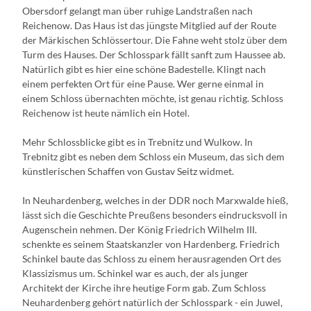
Obersdorf gelangt man über ruhige Landstraßen nach
Reichenow. Das Haus ist das jüngste Mitglied auf der Route
der Märkischen Schlössertour. Die Fahne weht stolz über dem
Turm des Hauses. Der Schlosspark fällt sanft zum Haussee ab.
Natürlich gibt es hier eine schöne Badestelle. Klingt nach
einem perfekten Ort für eine Pause. Wer gerne einmal in
einem Schloss übernachten möchte, ist genau richtig. Schloss
Reichenow ist heute nämlich ein Hotel.
Mehr Schlossblicke gibt es in Trebnitz und Wulkow. In
Trebnitz gibt es neben dem Schloss ein Museum, das sich dem
künstlerischen Schaffen von Gustav Seitz widmet.
In Neuhardenberg, welches in der DDR noch Marxwalde hieß,
lässt sich die Geschichte Preußens besonders eindrucksvoll in
Augenschein nehmen. Der König Friedrich Wilhelm III.
schenkte es seinem Staatskanzler von Hardenberg. Friedrich
Schinkel baute das Schloss zu einem herausragenden Ort des
Klassizismus um. Schinkel war es auch, der als junger
Architekt der Kirche ihre heutige Form gab. Zum Schloss
Neuhardenberg gehört natürlich der Schlosspark - ein Juwel,