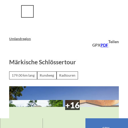
Z
u
m
I
n
h
a
Umlandregion
Teilen
l
GPX
PDF
t
Märkische Schlössertour
179,00 km lang
Rundweg
Radtouren