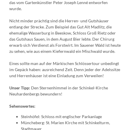
das vom Gartenkünstler Peter Joseph Lenné entworfen
wurde.
Nicht minder prächtig sind die Herren- und Gutshäuser
entlang der Strecke. Zum Beispiel das Gut Alt Madlitz, die
ehemalige Wasserburg in Beeskow, Schloss Groß Rietz oder
das Gutshaus Sauen, in dem August Bier lebte. Der Chirurg
erwarb sich Verdienst als Forstwirt. Im Sauener Wald ist heute
zu sehen, wie aus einem Kiefernwald ein Mischwald wurde.
Eines sollte man auf der Märkischen Schlössertour unbedingt
im Gepäck haben: ausreichend Zeit. Denn jeder der Adelssitze
und Herrenhäuser ist eine Einladung zum Verweilen!
Unser Tipp:
Den Sternenhimmel in der Schinkel-Kirche
Neuhardenbergs bewundern!
Sehenswertes:
Steinhöfel: Schloss mit englischer Parkanlage
Müncheberg: St. Marien Kirche mit Schinkelturm,
Stadtmauer