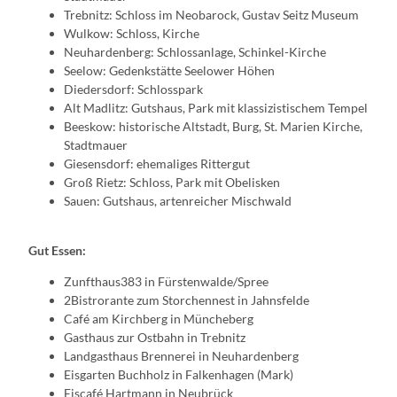
Trebnitz: Schloss im Neobarock, Gustav Seitz Museum
Wulkow: Schloss, Kirche
Neuhardenberg: Schlossanlage, Schinkel-Kirche
Seelow: Gedenkstätte Seelower Höhen
Diedersdorf: Schlosspark
Alt Madlitz: Gutshaus, Park mit klassizistischem Tempel
Beeskow: historische Altstadt, Burg, St. Marien Kirche,
Stadtmauer
Giesensdorf: ehemaliges Rittergut
Groß Rietz: Schloss, Park mit Obelisken
Sauen: Gutshaus, artenreicher Mischwald
Gut Essen:
Zunfthaus383 in Fürstenwalde/Spree
2Bistrorante zum Storchennest in Jahnsfelde
Café am Kirchberg in Müncheberg
Gasthaus zur Ostbahn in Trebnitz
Landgasthaus Brennerei in Neuhardenberg
Eisgarten Buchholz in Falkenhagen (Mark)
Eiscafé Hartmann in Neubrück