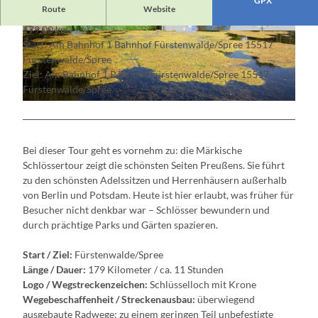
GPX
Route
Website
179,00 km
© Florian Läufer, Lizenz: Seenland Oder-Spree
© Andreas Franke, Lizenz: TMB Fotoarchiv
Start: Am Bahnhof 1 Bahnhof Fürstenwalde/Spree 15517
Fürstenwalde/Spree
Ziel: Am Bahnhof 1 Bahnhof Fürstenwalde/Spree 15517
Fürstenwalde/Spree
© Florian Läufer, Lizenz: Seenland Oder-Spree
Bei dieser Tour geht es vornehm zu: die Märkische
Schlössertour zeigt die schönsten Seiten Preußens. Sie führt
zu den schönsten Adelssitzen und Herrenhäusern außerhalb
von Berlin und Potsdam. Heute ist hier erlaubt, was früher für
Besucher nicht denkbar war – Schlösser bewundern und
durch prächtige Parks und Gärten spazieren.
Start / Ziel:
Fürstenwalde/Spree
Länge / Dauer:
179 Kilometer / ca. 11 Stunden
Logo / Wegstreckenzeichen:
Schlüsselloch mit Krone
Wegebeschaffenheit / Streckenausbau:
überwiegend
ausgebaute Radwege; zu einem geringen Teil unbefestigte