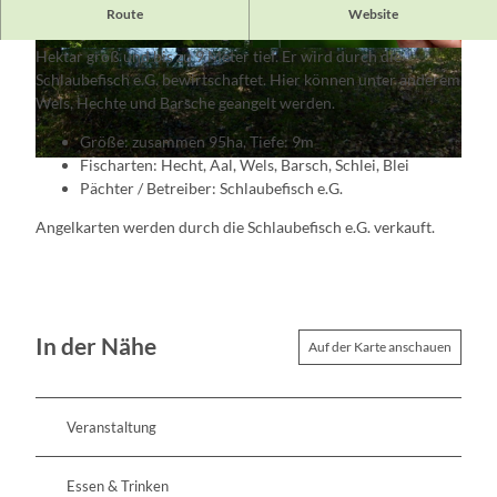
Der Mittelsee ist auch bekannt unter dem Namen
Route
Website
Hohenjesarscher See. Er liegt in Alt Zeschdorf und ist 95
Hektar groß und bis zu 9 Meter tief. Er wird durch die
© Info-Punkt Lebus
© Florian Läufer
Schlaubefisch e.G. bewirtschaftet. Hier können unter anderem
Wels, Hechte und Barsche geangelt werden.
Größe: zusammen 95ha, Tiefe: 9m
Fischarten: Hecht, Aal, Wels, Barsch, Schlei, Blei
© Info-Punkt Lebus
Pächter / Betreiber: Schlaubefisch e.G.
Angelkarten werden durch die Schlaubefisch e.G. verkauft.
In der Nähe
Auf der Karte anschauen
Veranstaltung
Essen & Trinken