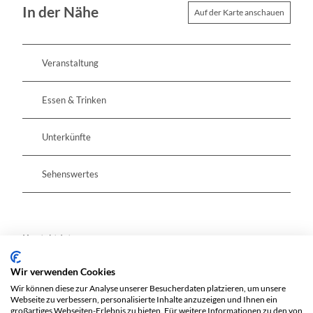
In der Nähe
Auf der Karte anschauen
Veranstaltung
Essen & Trinken
Unterkünfte
Sehenswertes
Kontaktdaten
Wir verwenden Cookies
Hauptstraße
Wir können diese zur Analyse unserer Besucherdaten platzieren, um unsere
15865
Wendisch Rietz
Webseite zu verbessern, personalisierte Inhalte anzuzeigen und Ihnen ein
Website
großartiges Webseiten-Erlebnis zu bieten. Für weitere Informationen zu den von