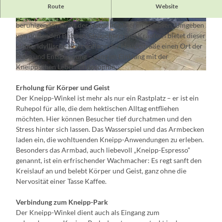
Der
"Kneipp-Winkel"
in Wendisch Rietz lädt dazu ein, eine
Route
Website
kurze Auszeit vom Alltag zu nehmen und sich von der
beruhigenden Kraft der Natur inspirieren zu lassen. Umgeben
© Tourismusverein Scharmützelsee
© Tourismusverein Scharmützelsee
von duftenden Blumen, Sträuchern und Kräutern bietet dieser
kleine, idyllische Platz entlang der Hauptstraße einen Ort der
Ruhe und Entspannung – ganz im Einklang mit der
Kneippschen Lebensphilosophie.
© Tourismusverein Scharmützelsee
Erholung für Körper und Geist
Der Kneipp-Winkel ist mehr als nur ein Rastplatz – er ist ein
Ruhepol für alle, die dem hektischen Alltag entfliehen
möchten. Hier können Besucher tief durchatmen und den
Stress hinter sich lassen. Das Wasserspiel und das Armbecken
laden ein, die wohltuenden Kneipp-Anwendungen zu erleben.
Besonders das Armbad, auch liebevoll „Kneipp-Espresso“
genannt, ist ein erfrischender Wachmacher: Es regt sanft den
Kreislauf an und belebt Körper und Geist, ganz ohne die
Nervosität einer Tasse Kaffee.
Verbindung zum Kneipp-Park
Der Kneipp-Winkel dient auch als Eingang zum