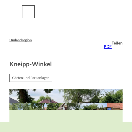
Z
u
m
I
n
h
a
Umlandregion
Teilen
l
PDF
t
Kneipp-Winkel
Gärten und Parkanlagen