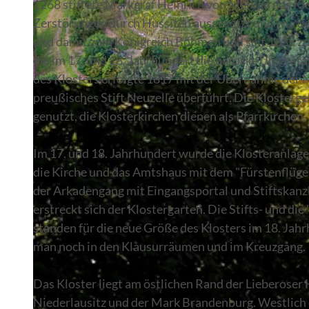
1268 stiftete Markgraf Heinrich von Meißen das Klo
Zerstörungen durch Hussiten ausgesetzt und wurde
und damit zum Königreich Böhmen und seit 1635 zu
die im 17. und 18. Jahrhundert die barocke Umgest
des Klosters erfolgte 1817 mit der Übernahme der 
© Bernd Geller
preußisches Stift Neuzelle überführt. Die Kloster
genutzt, die Klosterkirchen dienen als Pfarrkirchen.
Im 17. und 18. Jahrhundert wurde die Klosteranlage
die Kirche und das Amtshaus mit dem "Fürstenflügel
der Arkadengang mit Eingangsportal und Stiftskanz
erstreckt sich der Klostergarten. Die Stifts- und di
standen für die neue Größe des Klosters im 18. Jah
man noch in den Klausurräumen und im Kreuzgang.
Das Kloster liegt am östlichen Rand der Lieberoser
Niederlausitz und der Mark Brandenburg. Westlich de