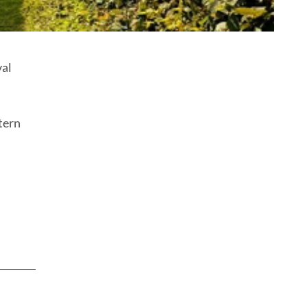
val
tern