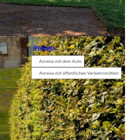
 den
Kontaktdaten
ausitz
elle,
Stiftung Stift Neuzelle
ebung
Stiftsplatz 7
in
15898
Neuzelle
fgaben
Website
Anreise mit dem Auto
usur,
Anreise mit öffentlichen Verkehrsmitteln
läuft
en
arocks,
indet
al,