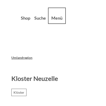
Z
sum
Datenschutz
u
m
Shop
Suche
Menü
I
n
h
a
l
t
Umlandregion
Kloster Neuzelle
Klöster