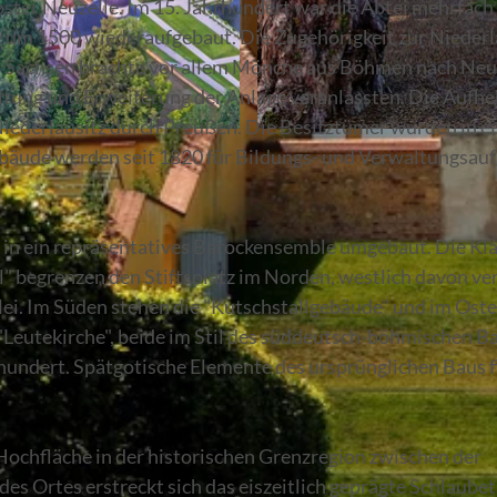
ster Neuzelle. Im 15. Jahrhundert war die Abtei mehrfach
 um 1500 wiederaufgebaut. Die Zugehörigkeit zur Niederl
 Sachsen brachte vor allem Mönche aus Böhmen nach Neuz
altung und Erweiterung der Anlage veranlassten. Die Aufh
Niederlausitz durch Preußen. Die Besitztümer wurden in e
© Florian Läufer, Lizenz: Seenland Oder-Spree
gebäude werden seit 1820 für Bildungs- und Verwaltungsau
 in ein repräsentatives Barockensemble umgebaut. Die Kla
" begrenzen den Stiftsplatz im Norden, westlich davon ver
lei. Im Süden stehen die "Kutschstallgebäude" und im Ost
e "Leutekirche", beide im Stil des süddeutsch-böhmischen B
rhundert. Spätgotische Elemente des ursprünglichen Baus f
 Hochfläche in der historischen Grenzregion zwischen der
s Ortes erstreckt sich das eiszeitlich geprägte Schlaubet