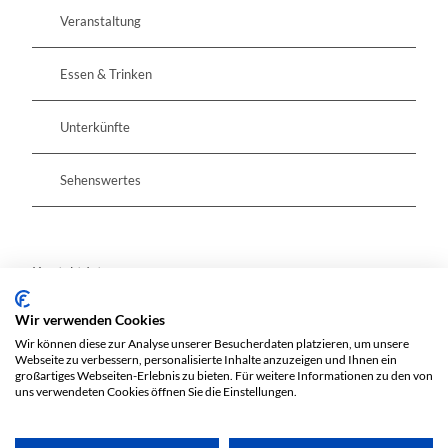
Veranstaltung
Essen & Trinken
Unterkünfte
Sehenswertes
Kontaktdaten
Wir verwenden Cookies
Sandweg 15a
Wir können diese zur Analyse unserer Besucherdaten platzieren, um unsere
15295
Brieskow-Finkenheerd
Webseite zu verbessern, personalisierte Inhalte anzuzeigen und Ihnen ein
Website
großartiges Webseiten-Erlebnis zu bieten. Für weitere Informationen zu den von
uns verwendeten Cookies öffnen Sie die Einstellungen.
Anreise mit dem Auto
Anreise mit öffentlichen Verkehrsmitteln