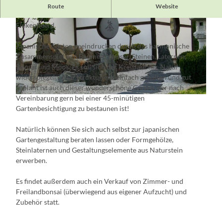
Um eine japanische Gartenwelt zu betrachten, muss man nicht
Route
Website
in die Ferne reisen... kommen Sie einfach nach Brieskow-
Finkenheerd.
Japanische Gärten beeindrucken durch das harmonische
Zusammenspiel von Bäumen, Wasser, Steinen, Laternen,
Bonsai und Moos. Es soll sich der Kreislauf der Natur
© Mario Kurzweg
widerspiegeln. Klar strukturiert, einfach gehalten und gut
geplant ist auch dieser wunderschöne Garten, der nach
Vereinbarung gern bei einer 45-minütigen
© Mario Kurzweg
Gartenbesichtigung zu bestaunen ist!
Natürlich können Sie sich auch selbst zur japanischen
Gartengestaltung beraten lassen oder Formgehölze,
Steinlaternen und Gestaltungselemente aus Naturstein
erwerben.
Es findet außerdem auch ein Verkauf von Zimmer- und
Freilandbonsai (überwiegend aus eigener Aufzucht) und
Zubehör statt.