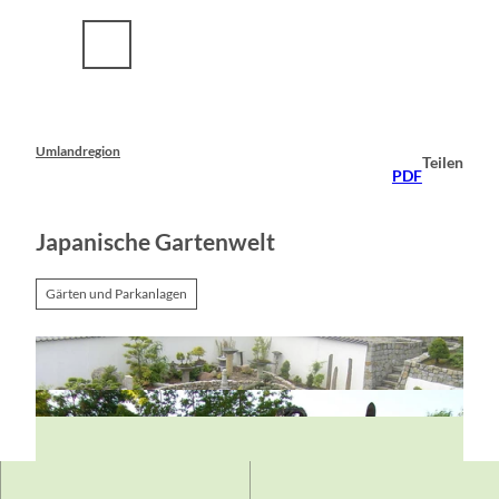
Z
u
m
I
n
h
a
Umlandregion
Teilen
l
PDF
t
Japanische Gartenwelt
Gärten und Parkanlagen