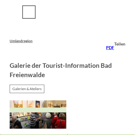
Z
u
m
I
n
h
a
Umlandregion
Teilen
l
PDF
t
Galerie der Tourist-Information Bad
Freienwalde
Galerien & Ateliers
© TI Bad Freienwalde