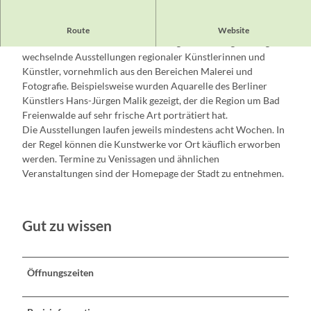
Die Galerie befindet sich in den Räumen der Tourist-
Route
Website
Information Bad Freienwalde. Gezeigt werden regelmäßig
wechselnde Ausstellungen regionaler Künstlerinnen und
Künstler, vornehmlich aus den Bereichen Malerei und
Fotografie. Beispielsweise wurden Aquarelle des Berliner
Künstlers Hans-Jürgen Malik gezeigt, der die Region um Bad
Freienwalde auf sehr frische Art porträtiert hat.
Die Ausstellungen laufen jeweils mindestens acht Wochen. In
der Regel können die Kunstwerke vor Ort käuflich erworben
werden. Termine zu Venissagen und ähnlichen
Veranstaltungen sind der Homepage der Stadt zu entnehmen.
Gut zu wissen
Öffnungszeiten