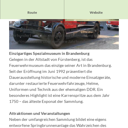
Das
Feuerwehr- und Technikmuseum Eisenhüttenstadt
zählt
Route
Website
zu den bedeutendsten Sammlungen historischer Löschtechnik
in Deutschland. Als Teil des Städtischen Museums zeigt es
© Städtisches Museum Eisenhüttenstadt
© Städtisches Museum Eisenhüttenstadt
Sachzeugen des Feuerlöschwesens vom 16. bis zum 20.
Jahrhundert und dokumentiert die Entwicklung der
Feuerlöschtechnik über mehrere Jahrhunderte hinweg.
© Städtisches Museum Eisenhüttenstadt
Einzigartiges Spezialmuseum in Brandenburg
Gelegen in der Altstadt von Fürstenberg, ist das
Feuerwehrmuseum das einzige seiner Art in Brandenburg.
Seit der Eröffnung im Juni 1992 präsentiert die
Dauerausstellung historische und moderne Einsatzgeräte,
darunter restaurierte Feuerwehrfahrzeuge, Helme,
Uniformen und Technik aus der ehemaligen DDR. Ein
besonderes Highlight ist eine Karrenspritze aus dem Jahr
1750 – das älteste Exponat der Sammlung.
Attraktionen und Veranstaltungen
Neben der umfangreichen Sammlung bildet eine eigens
entworfene Springbrunnenanlage das Wahrzeichen des