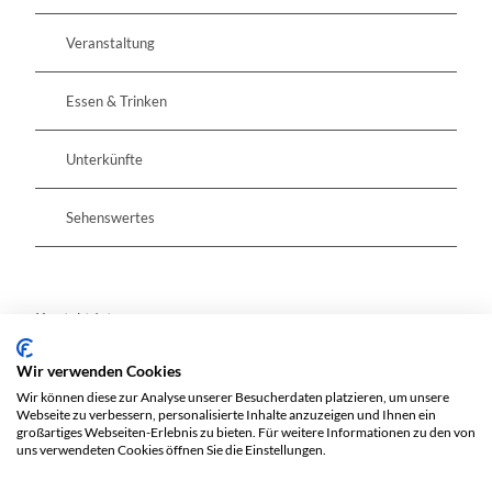
Veranstaltung
Essen & Trinken
Unterkünfte
Sehenswertes
Kontaktdaten
Wir verwenden Cookies
Heinrich-Pritzsche-Straße 26
Wir können diese zur Analyse unserer Besucherdaten platzieren, um unsere
15890
Eisenhüttenstadt
Webseite zu verbessern, personalisierte Inhalte anzuzeigen und Ihnen ein
Website
großartiges Webseiten-Erlebnis zu bieten. Für weitere Informationen zu den von
uns verwendeten Cookies öffnen Sie die Einstellungen.
Anreise mit dem Auto