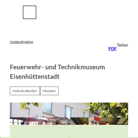
Z
u
m
I
n
h
a
Umlandregion
Teilen
l
PDF
t
Feuerwehr- und Technikmuseum
Eisenhüttenstadt
Industriekultur
Museen