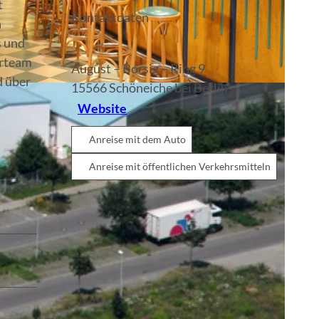
t
Kontaktdaten
n
s und
erteam
August – Borsig – Ring 9
d über
15566
Schöneiche bei Berlin
Website
Anreise mit dem Auto
Anreise mit öffentlichen Verkehrsmitteln