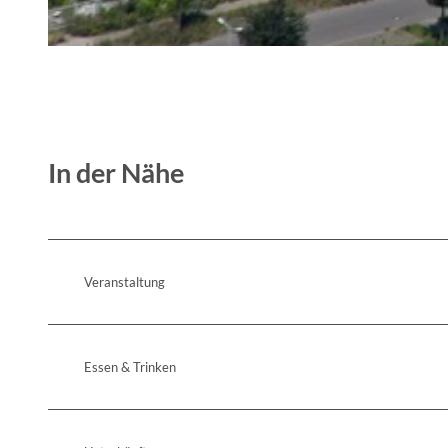
u
l
z
© Anja Schulze
e
In der Nähe
Veranstaltung
Essen & Trinken