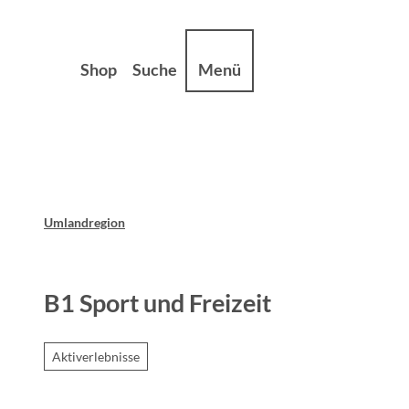
Z
sum
Datenschutz
u
m
Shop
Suche
Menü
I
n
h
a
l
t
Umlandregion
B1 Sport und Freizeit
Aktiverlebnisse