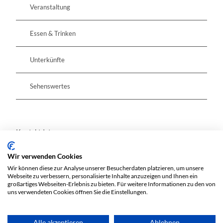
Veranstaltung
Essen & Trinken
Unterkünfte
Sehenswertes
Kontaktdaten
Wir verwenden Cookies
Westufer 5
Wir können diese zur Analyse unserer Besucherdaten platzieren, um unsere
15299
Müllrose
Webseite zu verbessern, personalisierte Inhalte anzuzeigen und Ihnen ein
Website
großartiges Webseiten-Erlebnis zu bieten. Für weitere Informationen zu den von
uns verwendeten Cookies öffnen Sie die Einstellungen.
Anreise mit dem Auto
Anreise mit öffentlichen Verkehrsmitteln
Alle akzeptieren
Ablehnen