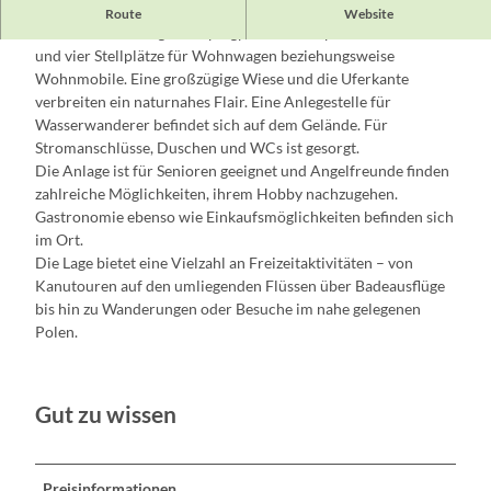
Direkt am Föstersee und der Alten Oder gelegen, bietet der
Route
Website
familiäre und ruhige Campingplatz 20 Stellplätze für Zelte
und vier Stellplätze für Wohnwagen beziehungsweise
Wohnmobile. Eine großzügige Wiese und die Uferkante
verbreiten ein naturnahes Flair. Eine Anlegestelle für
Wasserwanderer befindet sich auf dem Gelände. Für
Stromanschlüsse, Duschen und WCs ist gesorgt.
Die Anlage ist für Senioren geeignet und Angelfreunde finden
zahlreiche Möglichkeiten, ihrem Hobby nachzugehen.
Gastronomie ebenso wie Einkaufsmöglichkeiten befinden sich
im Ort.
Die Lage bietet eine Vielzahl an Freizeitaktivitäten – von
Kanutouren auf den umliegenden Flüssen über Badeausflüge
bis hin zu Wanderungen oder Besuche im nahe gelegenen
Polen.
Gut zu wissen
Preisinformationen