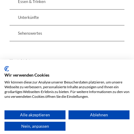
Essen & Trinken
l
r
a
u
Unterkünfte
t
t
z
s
c
Sehenswertes
h
e
Kontaktdaten
Wir verwenden Cookies
Geisterschlucht 1
Wir können diese zur Analyse unserer Besucherdaten platzieren, um unsere
15913
Jessern
Webseite zu verbessern, personalisierte Inhalte anzuzeigen und Ihnen ein
Website
großartiges Webseiten-Erlebnis zu bieten. Für weitere Informationen zu den von
uns verwendeten Cookies öffnen Sie die Einstellungen.
Anreise mit dem Auto
Anreise mit öffentlichen Verkehrsmitteln
Alle akzeptieren
Ablehnen
Nein, anpassen