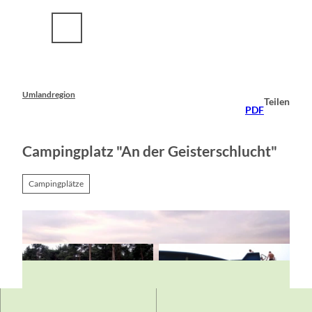
Z
u
m
I
n
h
a
Umlandregion
Teilen
l
PDF
t
Campingplatz "An der Geisterschlucht"
Campingplätze