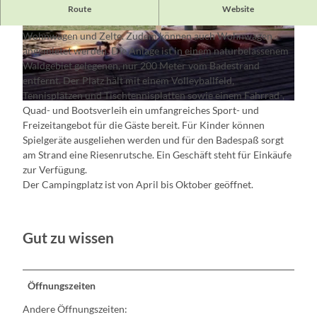
Der familienfreundliche Campingplatz am Kleinen
Route
Website
Schwielochsee bietet Stellplätze für Wohnmobile,
Wohnwagen und Zelte. Zudem können auch Wohnwagen
C
C
angemietet werden. Die Anlage ist in einem naturbelassenem
a
a
Waldgebiet gelegenen, nur 200 Meter vom Badestrand
m
m
entfernt. Der Platz hält mit einem Volleyballfeld,
p
p
Tennisplätzen und Tischtennisplatten sowie einem Fahrrad-,
i
i
C
Quad- und Bootsverleih ein umfangreiches Sport- und
n
n
a
Freizeitangebot für die Gäste bereit. Für Kinder können
g
g
m
Spielgeräte ausgeliehen werden und für den Badespaß sorgt
p
p
p
am Strand eine Riesenrutsche. Ein Geschäft steht für Einkäufe
l
l
i
zur Verfügung.
a
a
n
Der Campingplatz ist von April bis Oktober geöffnet.
t
t
g
z
z
p
"
"
l
A
A
Gut zu wissen
a
n
n
t
d
d
z
e
e
Öffnungszeiten
"
r
r
A
G
G
Andere Öffnungszeiten:
n