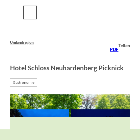
Z
u
m
I
n
h
a
Umlandregion
Teilen
l
PDF
t
Hotel Schloss Neuhardenberg Picknick
Gastronomie