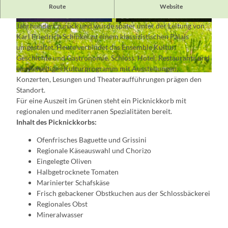
Picknick im Schlosspark Neuhardenberg
Route
Website
Die Schlossanlage Neuhardenberg geht auf das späte 17.
Jahrhundert zurück und wurde später unter der Leitung von
© Fotokraftwerk
© Markus Bachmann
Karl Friedrich Schinkel zu einem klassizistischen Palais
umgestaltet. Heute verbindet das Ensemble Kultur,
Geschichte und Gastronomie. Schloss, Hotel, Restaurants und
ein vielseitiges Kulturprogramm mit Ausstellungen,
© Seenlandentdecker, Lizenz: Seenland Oder-Spree
Konzerten, Lesungen und Theateraufführungen prägen den
Standort.
Für eine Auszeit im Grünen steht ein Picknickkorb mit
regionalen und mediterranen Spezialitäten bereit.
Inhalt des Picknickkorbs:
Ofenfrisches Baguette und Grissini
Regionale Käseauswahl und Chorizo
Eingelegte Oliven
Halbgetrocknete Tomaten
Marinierter Schafskäse
Frisch gebackener Obstkuchen aus der Schlossbäckerei
Regionales Obst
Mineralwasser