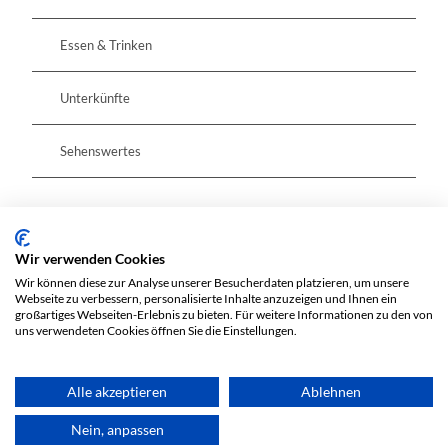
Essen & Trinken
Unterkünfte
Sehenswertes
Pächter/Betreiber
Wir verwenden Cookies
OT Diehlo
Wir können diese zur Analyse unserer Besucherdaten platzieren, um unsere
Dorfstraße 42 a
Webseite zu verbessern, personalisierte Inhalte anzuzeigen und Ihnen ein
großartiges Webseiten-Erlebnis zu bieten. Für weitere Informationen zu den von
15890
Eisenhüttenstadt
uns verwendeten Cookies öffnen Sie die Einstellungen.
Anreise mit dem Auto
Anreise mit öffentlichen Verkehrsmitteln
Alle akzeptieren
Ablehnen
Nein, anpassen