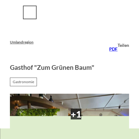
Z
u
m
I
n
h
a
Umlandregion
Teilen
l
PDF
t
Gasthof "Zum Grünen Baum"
Gastronomie