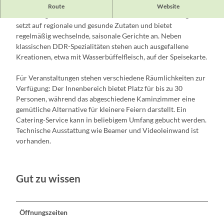
Der historische Bahnhof wurde in ein Café, Restaurant und
Route
Website
Hotel umgewandelt. Die Küche des
Gasthofs Strausberg Nord
setzt auf regionale und gesunde Zutaten und bietet
regelmäßig wechselnde, saisonale Gerichte an. Neben
klassischen DDR-Spezialitäten stehen auch ausgefallene
Kreationen, etwa mit Wasserbüffelfleisch, auf der Speisekarte.
Für Veranstaltungen stehen verschiedene Räumlichkeiten zur
Verfügung: Der Innenbereich bietet Platz für bis zu 30
Personen, während das abgeschiedene Kaminzimmer eine
gemütliche Alternative für kleinere Feiern darstellt. Ein
Catering-Service kann in beliebigem Umfang gebucht werden.
Technische Ausstattung wie Beamer und Videoleinwand ist
vorhanden.
Gut zu wissen
Öffnungszeiten