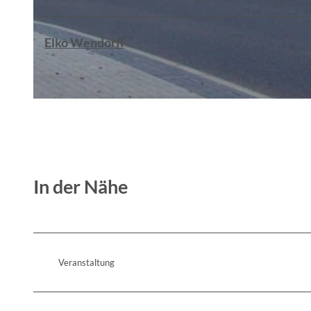
Elko Wendorff
© Daniela Häfner
© Matthias Lubisch
In der Nähe
Veranstaltung