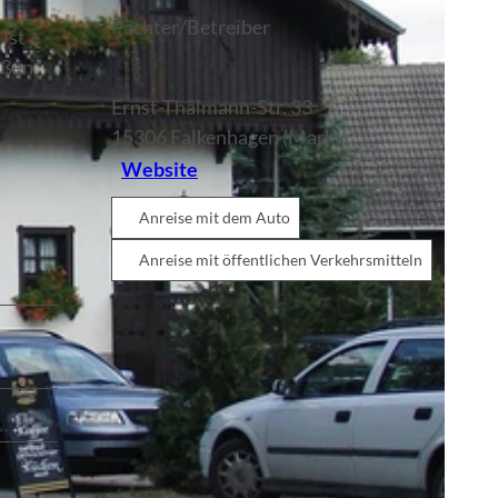
.
Pächter/Betreiber
ist
ußen
Ernst-Thälmann-Str. 33
15306
Falkenhagen (Mark)
Website
Anreise mit dem Auto
Anreise mit öffentlichen Verkehrsmitteln