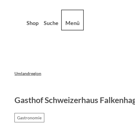
Z
sum
Datenschutz
u
m
Shop
Suche
Menü
I
n
h
a
l
t
Umlandregion
Gasthof Schweizerhaus Falkenha
Gastronomie