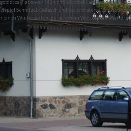
tsgebietes Platkower Mühlenfließ direkt am Schwarzen See
ispiel Schnitzel, Gulasch und Sauerbraten. Der Gastraum 
über einen Wintergarten. Bei schönem Wetter kann man dra