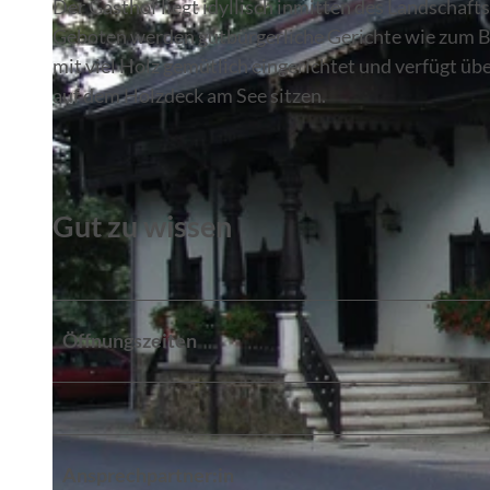
Der Gasthof liegt idyllisch inmitten des Landschaf
Geboten werden gutbürgerliche Gerichte wie zum Be
mit viel Holz gemütlich eingerichtet und verfügt 
auf dem Holzdeck am See sitzen.
Gut zu wissen
Öffnungszeiten
Ansprechpartner:in