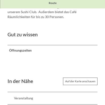
Lassen Sie Ihren Gaumen in unserer Café Bar mit
Route
italienischem Eis verwöhnen oder genießen frisches Sushi in
unserem Sushi Club. Außerdem bietet das Café
Räumlichkeiten für bis zu 30 Personen.
Gut zu wissen
Öffnungszeiten
In der Nähe
Auf der Karte anschauen
Veranstaltung