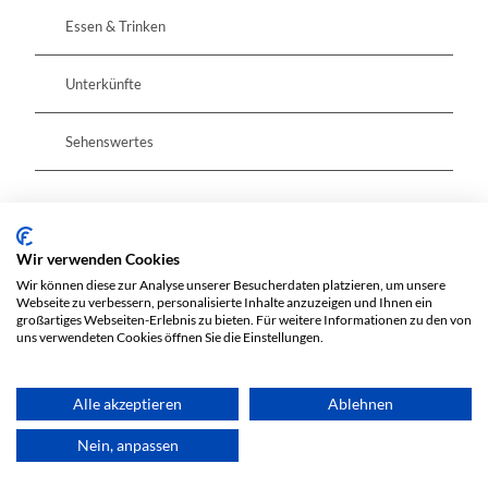
Essen & Trinken
Unterkünfte
Sehenswertes
Pächter/Betreiber
Wir verwenden Cookies
Wir können diese zur Analyse unserer Besucherdaten platzieren, um unsere
Große Straße 58
Webseite zu verbessern, personalisierte Inhalte anzuzeigen und Ihnen ein
großartiges Webseiten-Erlebnis zu bieten. Für weitere Informationen zu den von
15344
Strausberg
uns verwendeten Cookies öffnen Sie die Einstellungen.
Anreise mit dem Auto
Anreise mit öffentlichen Verkehrsmitteln
Alle akzeptieren
Ablehnen
Nein, anpassen