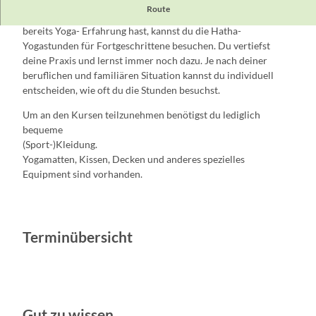
Route
Nachdem du den Anfängerkurs absolviert hast oder wenn du
bereits Yoga- Erfahrung hast, kannst du die Hatha-
Yogastunden für Fortgeschrittene besuchen. Du vertiefst
deine Praxis und lernst immer noch dazu. Je nach deiner
beruflichen und familiären Situation kannst du individuell
entscheiden, wie oft du die Stunden besuchst.
Um an den Kursen teilzunehmen benötigst du lediglich
bequeme
(Sport-)Kleidung.
Yogamatten, Kissen, Decken und anderes spezielles
Equipment sind vorhanden.
Terminübersicht
Gut zu wissen