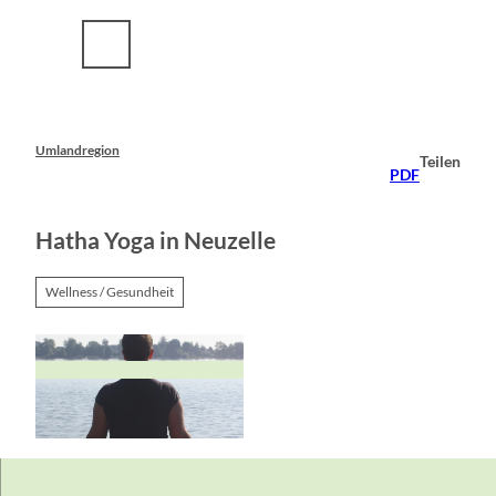
Z
u
m
I
n
h
a
Umlandregion
Teilen
l
PDF
t
Hatha Yoga in Neuzelle
Wellness / Gesundheit
© Daniela Budnowski