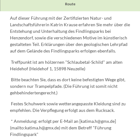
Route
Beschreibung
Auf dieser Führung mit der Zertifizierten Natur- und
Landschaftsführerin Katrin Krause erfahren Sie mehr über die
Entstehung und Unterhaltung des Findlingsparks bei
Henzendorf, sowie die verschiedenen Motive im künstlerisch
gestalteten Teil. Erklärungen über den geologischen Lehrpfad
auf dem Gelände des Findlingsparks erfolgen ebenfalls.
Treffpunkt ist am hölzernen "Schlaubetal-Schild" am alten
Heidehof (Heidehof 1, 15898 Neuzelle)
Bitte beachten Sie, dass es dort keine befestigten Wege gibt,
sondern nur Trampelpfade. (Die Führung ist somit nicht
gehbehindertengerecht.)
Festes Schuhwerk sowie wetterangepasste Kleidung sind zu
empfehlen. Die Verpflegung erfolgt aus dem Rucksack.
* Anmeldung: erfolgt per E-Mail an [katima.h@gmx.de]
(mailto:katima.h@gmx.de) mit dem Betreff "Führung
Findlingspark"